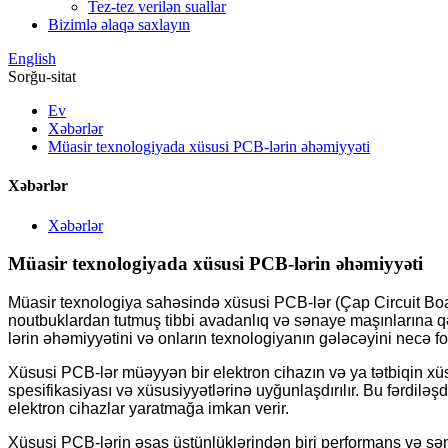
Tez-tez verilən suallar
Bizimlə əlaqə saxlayın
English
Sorğu-sitat
Ev
Xəbərlər
Müasir texnologiyada xüsusi PCB-lərin əhəmiyyəti
Xəbərlər
Xəbərlər
Müasir texnologiyada xüsusi PCB-lərin əhəmiyyəti
Müasir texnologiya sahəsində xüsusi PCB-lər (Çap Circuit Board
noutbuklardan tutmuş tibbi avadanlıq və sənaye maşınlarına qə
lərin əhəmiyyətini və onların texnologiyanın gələcəyini necə f
Xüsusi PCB-lər müəyyən bir elektron cihazın və ya tətbiqin xü
spesifikasiyası və xüsusiyyətlərinə uyğunlaşdırılır. Bu fərdilə
elektron cihazlar yaratmağa imkan verir.
Xüsusi PCB-lərin əsas üstünlüklərindən biri performans və səmə