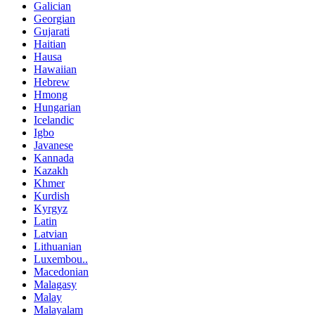
Galician
Georgian
Gujarati
Haitian
Hausa
Hawaiian
Hebrew
Hmong
Hungarian
Icelandic
Igbo
Javanese
Kannada
Kazakh
Khmer
Kurdish
Kyrgyz
Latin
Latvian
Lithuanian
Luxembou..
Macedonian
Malagasy
Malay
Malayalam