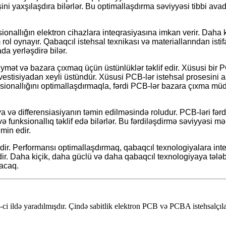
ini yaxşılaşdıra bilərlər. Bu optimallaşdırma səviyyəsi tibbi av
ionallığın elektron cihazlara inteqrasiyasına imkan verir. Daha
l oynayır. Qabaqcıl istehsal texnikası və materiallarından isti
 yerləşdirə bilər.
mət və bazara çıxmaq üçün üstünlüklər təklif edir. Xüsusi bir PCB
nvestisiyadan xeyli üstündür. Xüsusi PCB-lər istehsal prosesini as
sionallığını optimallaşdırmaqla, fərdi PCB-lər bazara çıxma müddə
və differensiasiyanın təmin edilməsində roludur. PCB-ləri fərdil
ə funksionallıq təklif edə bilərlər. Bu fərdiləşdirmə səviyyəsi 
min edir.
idir. Performansı optimallaşdırmaq, qabaqcıl texnologiyalara int
ir. Daha kiçik, daha güclü və daha qabaqcıl texnologiyaya tələ
acaq.
 ildə yaradılmışdır. Çində sabitlik elektron PCB və PCBA istehsalçıları