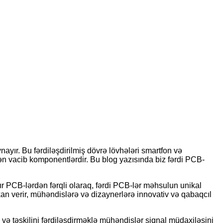
yır. Bu fərdiləşdirilmiş dövrə lövhələri smartfon və
ən vacib komponentlərdir. Bu blog yazısında biz fərdi PCB-
ır PCB-lərdən fərqli olaraq, fərdi PCB-lər məhsulun unikal
kan verir, mühəndislərə və dizaynerlərə innovativ və qabaqcıl
və təşkilini fərdiləşdirməklə mühəndislər siqnal müdaxiləsini