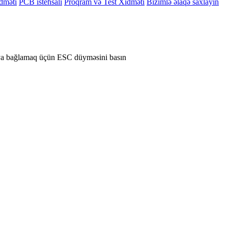
dməti
PCB istehsalı
Proqram və Test Xidməti
Bizimlə əlaqə saxlayın
ya bağlamaq üçün ESC düyməsini basın