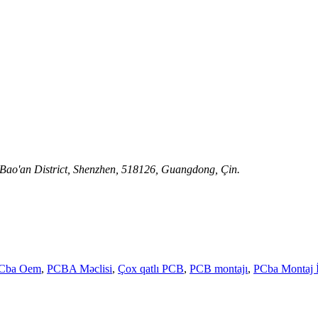
 Bao'an District, Shenzhen, 518126, Guangdong, Çin.
Cba Oem
,
PCBA Məclisi
,
Çox qatlı PCB
,
PCB montajı
,
PCba Montaj İs