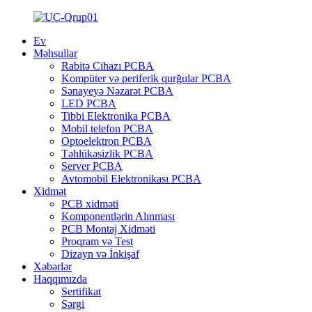
Ev
Məhsullar
Rabitə Cihazı PCBA
Kompüter və periferik qurğular PCBA
Sənayeyə Nəzarət PCBA
LED PCBA
Tibbi Elektronika PCBA
Mobil telefon PCBA
Optoelektron PCBA
Təhlükəsizlik PCBA
Server PCBA
Avtomobil Elektronikası PCBA
Xidmət
PCB xidməti
Komponentlərin Alınması
PCB Montaj Xidməti
Proqram və Test
Dizayn və İnkişaf
Xəbərlər
Haqqımızda
Sertifikat
Sərgi