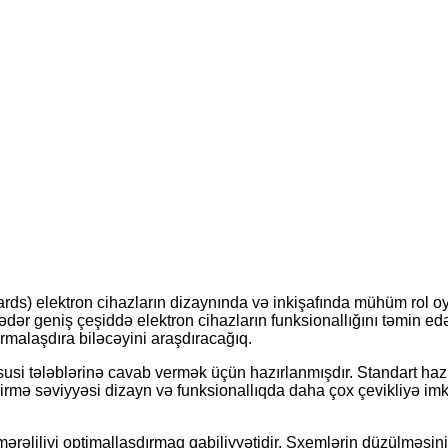
s) elektron cihazların dizaynında və inkişafında mühüm rol oyna
dər geniş çeşiddə elektron cihazların funksionallığını təmin ed
ormalaşdıra biləcəyini araşdıracağıq.
susi tələblərinə cavab vermək üçün hazırlanmışdır. Standart haz
şdirmə səviyyəsi dizayn və funksionallıqda daha çox çevikliyə im
rəliliyi optimallaşdırmaq qabiliyyətidir. Sxemlərin düzülməsini 