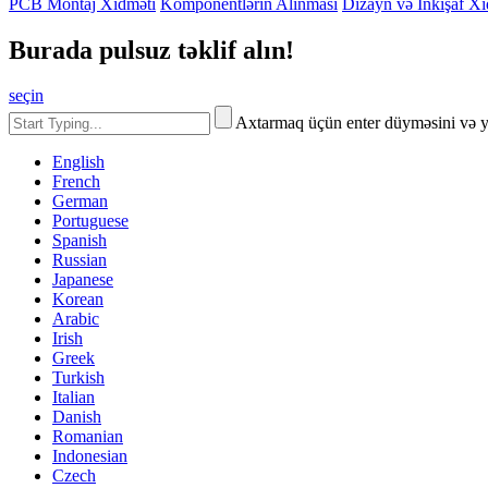
PCB Montaj Xidməti
Komponentlərin Alınması
Dizayn və İnkişaf Xi
Burada pulsuz təklif alın!
seçin
Axtarmaq üçün enter düyməsini və 
English
French
German
Portuguese
Spanish
Russian
Japanese
Korean
Arabic
Irish
Greek
Turkish
Italian
Danish
Romanian
Indonesian
Czech