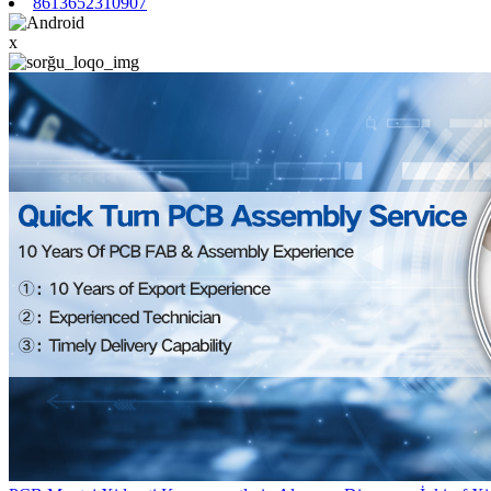
8613652310907
x