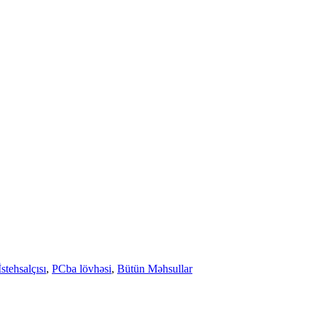
tehsalçısı
,
PCba lövhəsi
,
Bütün Məhsullar