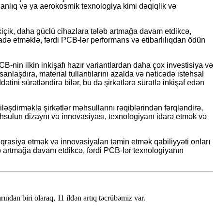
adanlıq və ya aerokosmik texnologiya kimi dəqiqlik və
 kiçik, daha güclü cihazlara tələb artmağa davam etdikcə,
fadə etməklə, fərdi PCB-lər performans və etibarlılıqdan ödün
-nin ilkin inkişafı hazır variantlardan daha çox investisiya və
anlaşdıra, material tullantılarını azalda və nəticədə istehsal
tini sürətləndirə bilər, bu da şirkətlərə sürətlə inkişaf edən
əşdirməklə şirkətlər məhsullarını rəqiblərindən fərqləndirə,
məhsulun dizaynı və innovasiyası, texnologiyanı idarə etmək və
eqrasiya etmək və innovasiyaları təmin etmək qabiliyyəti onları
b artmağa davam etdikcə, fərdi PCB-lər texnologiyanın
ndan biri olaraq, 11 ildən artıq təcrübəmiz var.