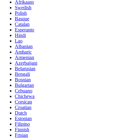
Afrikaans
Swedish
Polish
Basque
Catalan
Esperanto
Hindi
Lao
Albanian
Amharic
Armenian
Azerbaijani
Belarusian
Bengali
Bosnian
Bulgarian
Cebuano
Chichewa
Corsican
Croatian
Dutch
Estonian
Filipino
Finnish
Frisian