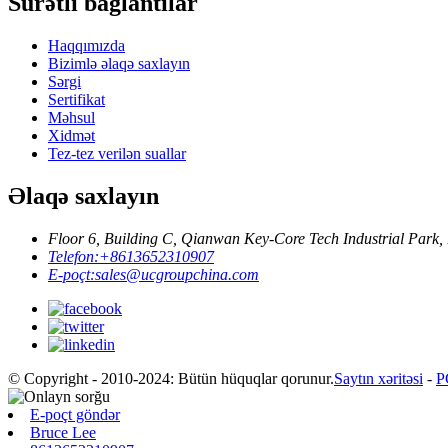
Sürətli bağlantılar
Haqqımızda
Bizimlə əlaqə saxlayın
Sərgi
Sertifikat
Məhsul
Xidmət
Tez-tez verilən suallar
Əlaqə saxlayın
Floor 6, Building C, Qianwan Key-Core Tech Industrial Park,
Telefon:
+8613652310907
E-poçt:
sales@ucgroupchina.com
© Copyright - 2010-2024: Bütün hüquqlar qorunur.
Saytın xəritəsi
-
P
E-poçt göndər
Bruce Lee