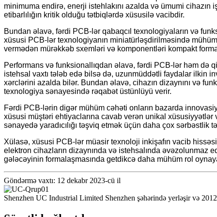
minimuma endirə, enerji istehlakını azalda və ümumi cihazın iş
etibarlılığın kritik olduğu tətbiqlərdə xüsusilə vacibdir.
Bundan əlavə, fərdi PCB-lər qabaqcıl texnologiyaların və funks
xüsusi PCB-lər texnologiyanın miniatürləşdirilməsində mühüm ro
vermədən mürəkkəb sxemləri və komponentləri kompakt formada
Performans və funksionallıqdan əlavə, fərdi PCB-lər həm də qiy
istehsal vaxtı tələb edə bilsə də, uzunmüddətli faydalar ilkin i
xərclərini azalda bilər. Bundan əlavə, cihazın dizaynını və funk
texnologiya sənayesində rəqabət üstünlüyü verir.
Fərdi PCB-lərin digər mühüm cəhəti onların bazarda innovasiya 
xüsusi müştəri ehtiyaclarına cavab verən unikal xüsusiyyətlər v
sənayedə yaradıcılığı təşviq etmək üçün daha çox sərbəstlik tə
Xülasə, xüsusi PCB-lər müasir texnoloji inkişafın vacib hissəs
elektron cihazların dizaynında və istehsalında əvəzolunmaz ed
gələcəyinin formalaşmasında getdikcə daha mühüm rol oynay
Göndərmə vaxtı: 12 dekabr 2023-cü il
Shenzhen UC Industrial Limited Shenzhen şəhərində yerləşir və 2012-ci