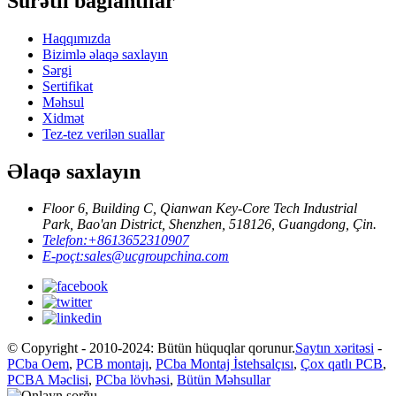
Sürətli bağlantılar
Haqqımızda
Bizimlə əlaqə saxlayın
Sərgi
Sertifikat
Məhsul
Xidmət
Tez-tez verilən suallar
Əlaqə saxlayın
Floor 6, Building C, Qianwan Key-Core Tech Industrial
Park, Bao'an District, Shenzhen, 518126, Guangdong, Çin.
Telefon:
+8613652310907
E-poçt:
sales@ucgroupchina.com
© Copyright - 2010-2024: Bütün hüquqlar qorunur.
Saytın xəritəsi
-
PCba Oem
,
PCB montajı
,
PCba Montaj İstehsalçısı
,
Çox qatlı PCB
,
PCBA Məclisi
,
PCba lövhəsi
,
Bütün Məhsullar