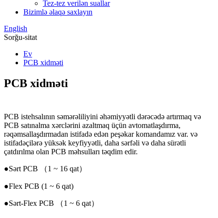
Tez-tez verilən suallar
Bizimlə əlaqə saxlayın
English
Sorğu-sitat
Ev
PCB xidməti
PCB xidməti
PCB istehsalının səmərəliliyini əhəmiyyətli dərəcədə artırmaq və
PCB satınalma xərclərini azaltmaq üçün avtomatlaşdırma,
rəqəmsallaşdırmadan istifadə edən peşəkar komandamız var. və
istifadəçilərə yüksək keyfiyyətli, daha sərfəli və daha sürətli
çatdırılma olan PCB məhsulları təqdim edir.
●
Sərt PCB （1 ~ 16 qat）
●
Flex PCB (1 ~ 6 qat)
●
Sərt-Flex PCB （1 ~ 6 qat）