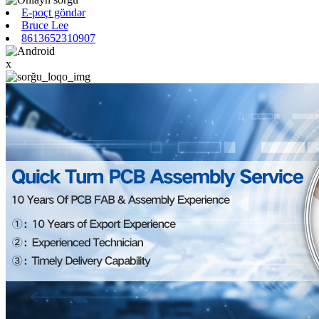
E-poçt göndər
Bruce Lee
8613652310907
x