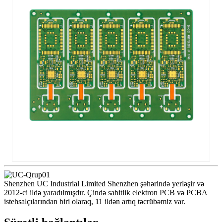
Shenzhen UC Industrial Limited Shenzhen şəhərində yerləşir və
2012-ci ildə yaradılmışdır. Çində sabitlik elektron PCB və PCBA
istehsalçılarından biri olaraq, 11 ildən artıq təcrübəmiz var.