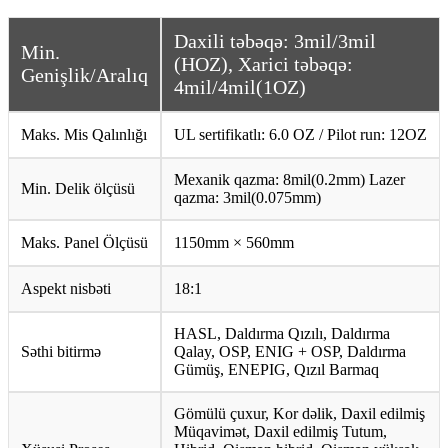
Daxili təbəqə: 3mil/3mil
Min.
(HOZ), Xarici təbəqə:
Genişlik/Aralıq
4mil/4mil(1OZ)
Maks. Mis Qalınlığı
UL sertifikatlı: 6.0 OZ / Pilot run: 12OZ
Mexanik qazma: 8mil(0.2mm) Lazer
Min. Delik ölçüsü
qazma: 3mil(0.075mm)
Maks. Panel Ölçüsü
1150mm × 560mm
Aspekt nisbəti
18:1
HASL, Daldırma Qızılı, Daldırma
Səthi bitirmə
Qalay, OSP, ENIG + OSP, Daldırma
Gümüş, ENEPIG, Qızıl Barmaq
Gömülü çuxur, Kor dəlik, Daxil edilmiş
Müqavimət, Daxil edilmiş Tutum,