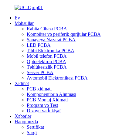
Ev
Məhsullar
Rabitə Cihazı PCBA
Kompüter və periferik qurğular PCBA
Sənayeyə Nəzarət PCBA
LED PCBA
Tibbi Elektronika PCBA
Mobil telefon PCBA
Optoelektron PCBA
Təhlükəsizlik PCBA
Server PCBA
Avtomobil Elektronikası PCBA
Xidmət
PCB xidməti
Komponentlərin Alınması
PCB Montaj Xidməti
Proqram və Test
Dizayn və İnkişaf
Xəbərlər
Haqqımızda
Sertifikat
Sərgi