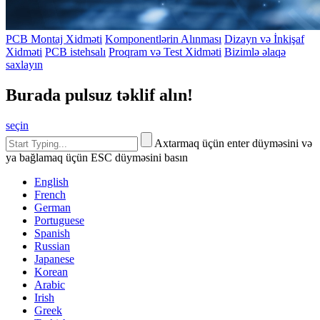
PCB Montaj Xidməti
Komponentlərin Alınması
Dizayn və İnkişaf
Xidməti
PCB istehsalı
Proqram və Test Xidməti
Bizimlə əlaqə
saxlayın
Burada pulsuz təklif alın!
seçin
Axtarmaq üçün enter düyməsini və
ya bağlamaq üçün ESC düyməsini basın
English
French
German
Portuguese
Spanish
Russian
Japanese
Korean
Arabic
Irish
Greek