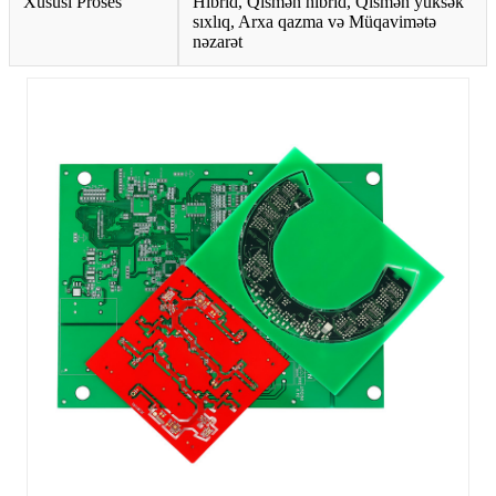
Xüsusi Proses
Hibrid, Qismən hibrid, Qismən yüksək
sıxlıq, Arxa qazma və Müqavimətə
nəzarət