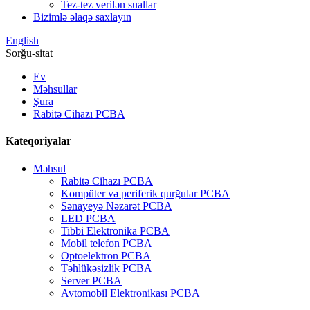
Tez-tez verilən suallar
Bizimlə əlaqə saxlayın
English
Sorğu-sitat
Ev
Məhsullar
Şura
Rabitə Cihazı PCBA
Kateqoriyalar
Məhsul
Rabitə Cihazı PCBA
Kompüter və periferik qurğular PCBA
Sənayeyə Nəzarət PCBA
LED PCBA
Tibbi Elektronika PCBA
Mobil telefon PCBA
Optoelektron PCBA
Təhlükəsizlik PCBA
Server PCBA
Avtomobil Elektronikası PCBA