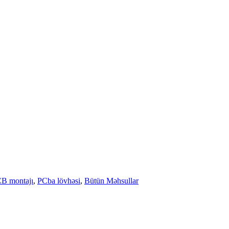
B montajı
,
PCba lövhəsi
,
Bütün Məhsullar