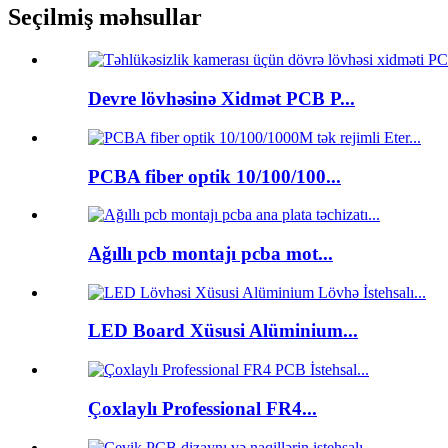
Seçilmiş məhsullar
Devre lövhəsinə Xidmət PCB P...
PCBA fiber optik 10/100/100...
Ağıllı pcb montajı pcba mot...
LED Board Xüsusi Alüminium...
Çoxlaylı Professional FR4...