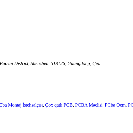
 Bao'an District, Shenzhen, 518126, Guangdong, Çin.
Cba Montaj İstehsalçısı
,
Çox qatlı PCB
,
PCBA Məclisi
,
PCba Oem
,
PC