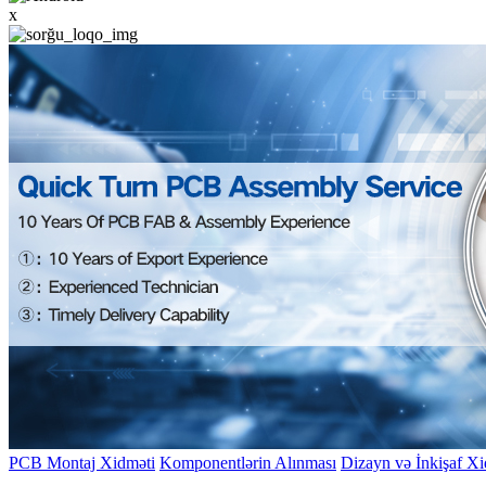
x
PCB Montaj Xidməti
Komponentlərin Alınması
Dizayn və İnkişaf Xi