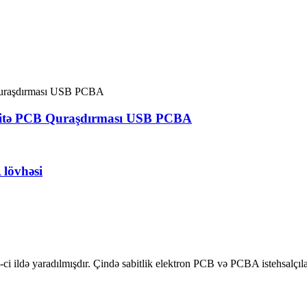
abitə PCB Quraşdırması USB PCBA
 lövhəsi
 ildə yaradılmışdır. Çində sabitlik elektron PCB və PCBA istehsalçıları