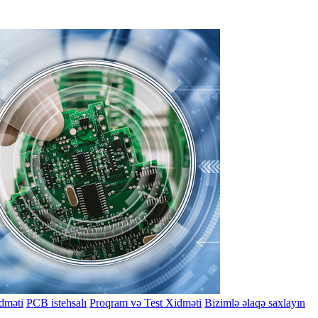
dməti
PCB istehsalı
Proqram və Test Xidməti
Bizimlə əlaqə saxlayın