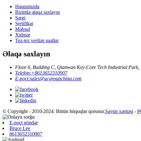
Haqqımızda
Bizimlə əlaqə saxlayın
Sərgi
Sertifikat
Məhsul
Xidmət
Tez-tez verilən suallar
Əlaqə saxlayın
Floor 6, Building C, Qianwan Key-Core Tech Industrial Park,
Telefon:
+8613652310907
E-poçt:
sales@ucgroupchina.com
© Copyright - 2010-2024: Bütün hüquqlar qorunur.
Saytın xəritəsi
-
P
E-poçt göndər
Bruce Lee
8613652310907