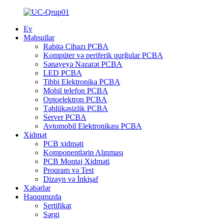
Ev
Məhsullar
Rabitə Cihazı PCBA
Kompüter və periferik qurğular PCBA
Sənayeyə Nəzarət PCBA
LED PCBA
Tibbi Elektronika PCBA
Mobil telefon PCBA
Optoelektron PCBA
Təhlükəsizlik PCBA
Server PCBA
Avtomobil Elektronikası PCBA
Xidmət
PCB xidməti
Komponentlərin Alınması
PCB Montaj Xidməti
Proqram və Test
Dizayn və İnkişaf
Xəbərlər
Haqqımızda
Sertifikat
Sərgi