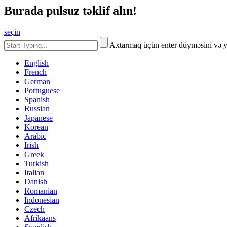
Burada pulsuz təklif alın!
seçin
Axtarmaq üçün enter düyməsini və 
English
French
German
Portuguese
Spanish
Russian
Japanese
Korean
Arabic
Irish
Greek
Turkish
Italian
Danish
Romanian
Indonesian
Czech
Afrikaans